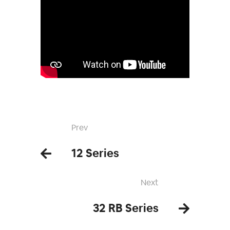
Prev
12 Series
Next
32 RB Series