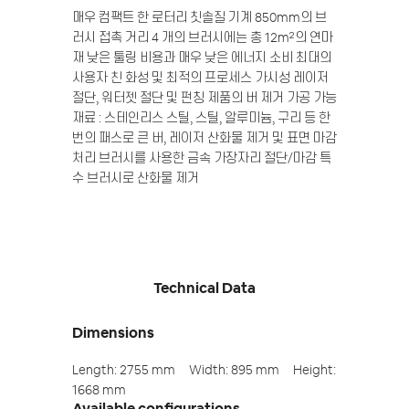
매우 컴팩트 한 로터리 칫솔질 기계
850mm의 브
러시 접촉 거리
4 개의 브러시에는 총 12m²의 연마
재
낮은 툴링 비용과 매우 낮은 에너지 소비
최대의
사용자 친 화성 및 최적의 프로세스 가시성
레이저
절단, 워터젯 절단 및 펀칭 제품의 버 제거
가공 가능
재료 : 스테인리스 스틸, 스틸, 알루미늄, 구리 등
한
번의 패스로 큰 버, 레이저 산화물 제거 및 표면 마감
처리
브러시를 사용한 금속 가장자리 절단/마감
특
수 브러시로 산화물 제거
Technical Data
Dimensions
Length: 2755 mm Width: 895 mm Height:
1668 mm
Available configurations